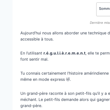
Somma
Dernière mise
Aujourd’hui nous allons aborder une technique d
accessible à tous.
En l’utilisant
r.é.g.u.l.i.è.r.e.m.e.n.t
, elle te per
font sentir mal.
Tu connais certainement l’histoire amérindienne 
même en mode express 🤣.
Un grand-père raconte à son petit-fils qu’il y a e
méchant. Le petit-fils demande alors qui gagnera
grand-père.