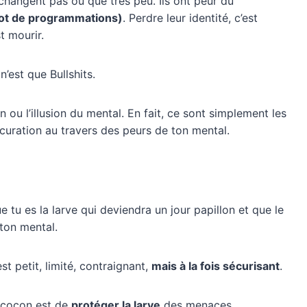
hangent pas ou que très peu. Ils ont peur du
(lot de programmations)
. Perdre leur identité, c’est
t mourir.
n’est que Bullshits.
on ou l’illusion du mental. En fait, ce sont simplement les
ocuration au travers des peurs de ton mental.
e tu es la larve qui deviendra un jour papillon et que le
ton mental.
st petit, limité, contraignant,
mais à la fois sécurisant
.
 cocon est de
protéger la larve
des menaces