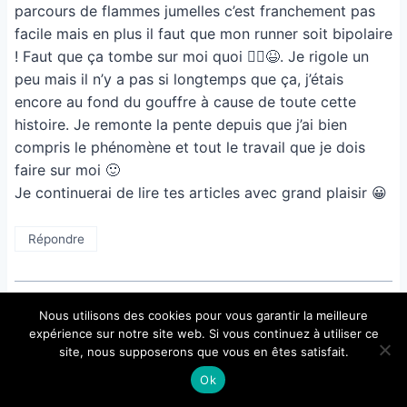
parcours de flammes jumelles c’est franchement pas
facile mais en plus il faut que mon runner soit bipolaire
! Faut que ça tombe sur moi quoi 🤦‍♀️😆. Je rigole un
peu mais il n’y a pas si longtemps que ça, j’étais
encore au fond du gouffre à cause de toute cette
histoire. Je remonte la pente depuis que j’ai bien
compris le phénomène et tout le travail que je dois
faire sur moi 🙂
Je continuerai de lire tes articles avec grand plaisir 😀
Répondre
Nous utilisons des cookies pour vous garantir la meilleure
expérience sur notre site web. Si vous continuez à utiliser ce
Roger
dit :
site, nous supposerons que vous en êtes satisfait.
25/06/2024 à 7:07 pm
Ok
Bonjour Alexis,