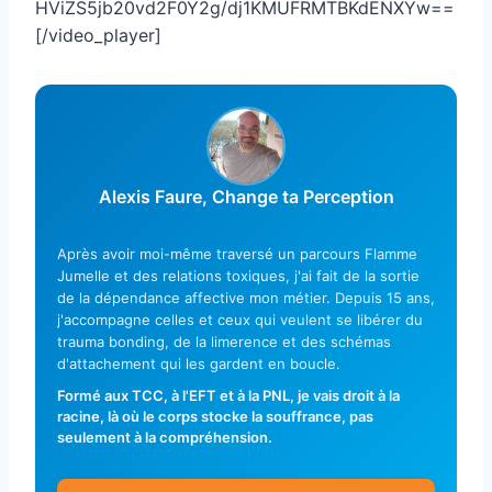
HViZS5jb20vd2F0Y2g/dj1KMUFRMTBKdENXYw==
[/video_player]
Alexis Faure, Change ta Perception
Après avoir moi-même traversé un parcours Flamme
Jumelle et des relations toxiques, j'ai fait de la sortie
de la dépendance affective mon métier. Depuis 15 ans,
j'accompagne celles et ceux qui veulent se libérer du
trauma bonding, de la limerence et des schémas
d'attachement qui les gardent en boucle.
Formé aux TCC, à l'EFT et à la PNL, je vais droit à la
racine, là où le corps stocke la souffrance, pas
seulement à la compréhension.