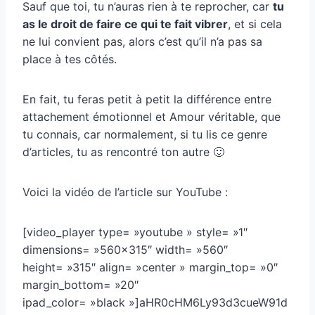
Sauf que toi, tu n’auras rien à te reprocher, car
tu
as le droit de faire ce qui te fait vibrer
, et si cela
ne lui convient pas, alors c’est qu’il n’a pas sa
place à tes côtés.
En fait, tu feras petit à petit la différence entre
attachement émotionnel et Amour véritable, que
tu connais, car normalement, si tu lis ce genre
d’articles, tu as rencontré ton autre 🙂
Voici la vidéo de l’article sur YouTube :
[video_player type= »youtube » style= »1″
dimensions= »560×315″ width= »560″
height= »315″ align= »center » margin_top= »0″
margin_bottom= »20″
ipad_color= »black »]aHR0cHM6Ly93d3cueW91d