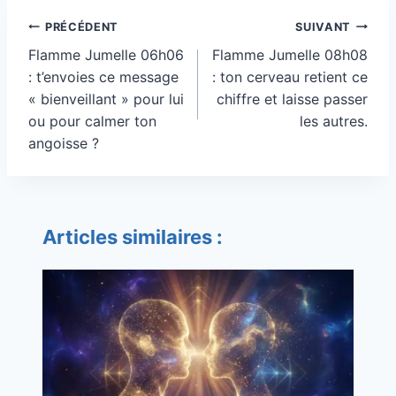
Navigation
PRÉCÉDENT
SUIVANT
de
Flamme Jumelle 06h06
Flamme Jumelle 08h08
l’article
: t’envoies ce message
: ton cerveau retient ce
« bienveillant » pour lui
chiffre et laisse passer
ou pour calmer ton
les autres.
angoisse ?
Articles similaires :