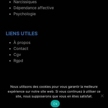
Narcissiques
Dépendance affective
Psychologie
LIENS UTILES
À propos
Contact
Cgv
Rgpd
Nous utilisons des cookies pour vous garantir la meilleure
© 2019- 2026 Blog dédié aux flammes jumelles et
expérience sur notre site web. Si vous continuez à utiliser ce
site, nous supposerons que vous en êtes satisfait.
relations toxiques.
Ok