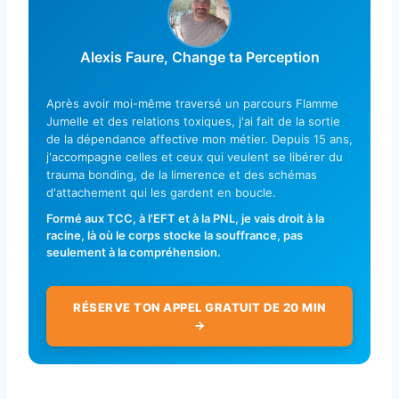
Alexis Faure, Change ta Perception
Après avoir moi-même traversé un parcours Flamme
Jumelle et des relations toxiques, j'ai fait de la sortie
de la dépendance affective mon métier. Depuis 15 ans,
j'accompagne celles et ceux qui veulent se libérer du
trauma bonding, de la limerence et des schémas
d'attachement qui les gardent en boucle.
Formé aux TCC, à l'EFT et à la PNL, je vais droit à la
racine, là où le corps stocke la souffrance, pas
seulement à la compréhension.
RÉSERVE TON APPEL GRATUIT DE 20 MIN
→