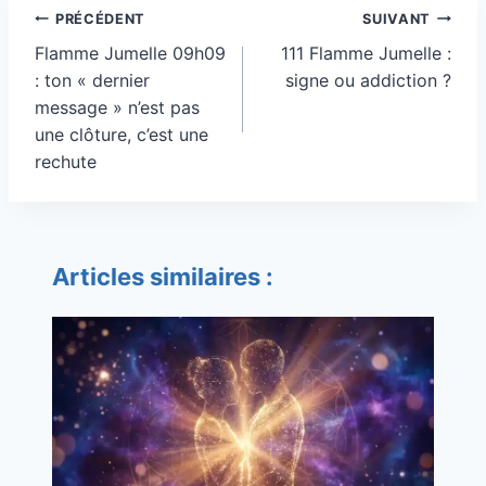
Navigation
PRÉCÉDENT
SUIVANT
de
Flamme Jumelle 09h09
111 Flamme Jumelle :
l’article
: ton « dernier
signe ou addiction ?
message » n’est pas
une clôture, c’est une
rechute
Articles similaires :