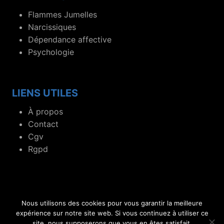
Flammes Jumelles
Narcissiques
Dépendance affective
Psychologie
LIENS UTILES
À propos
Contact
Cgv
Rgpd
Nous utilisons des cookies pour vous garantir la meilleure
© 2019- 2026 Blog dédié aux flammes jumelles et
expérience sur notre site web. Si vous continuez à utiliser ce
site, nous supposerons que vous en êtes satisfait.