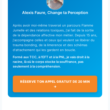
Alexis Faure, Change ta Perception
Après avoir moi-même traversé un parcours Flamme
Jumelle et des relations toxiques, j'ai fait de la sortie
de la dépendance affective mon métier. Depuis 15 ans,
j'accompagne celles et ceux qui veulent se libérer du
trauma bonding, de la limerence et des schémas
d'attachement qui les gardent en boucle.
Formé aux TCC, à l'EFT et à la PNL, je vais droit à la
racine, là où le corps stocke la souffrance, pas
seulement à la compréhension.
RÉSERVE TON APPEL GRATUIT DE 20 MIN
→