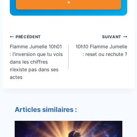
→
Navigation
PRÉCÉDENT
SUIVANT
de
Flamme Jumelle 10h01
10h10 Flamme Jumelle
l’article
: l’inversion que tu vois
: reset ou rechute ?
dans les chiffres
n’existe pas dans ses
actes
Articles similaires :