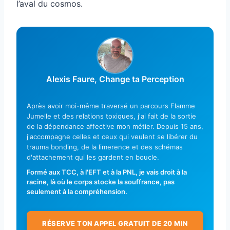
l’aval du cosmos.
Alexis Faure, Change ta Perception
Après avoir moi-même traversé un parcours Flamme
Jumelle et des relations toxiques, j'ai fait de la sortie
de la dépendance affective mon métier. Depuis 15 ans,
j'accompagne celles et ceux qui veulent se libérer du
trauma bonding, de la limerence et des schémas
d'attachement qui les gardent en boucle.
Formé aux TCC, à l'EFT et à la PNL, je vais droit à la
racine, là où le corps stocke la souffrance, pas
seulement à la compréhension.
RÉSERVE TON APPEL GRATUIT DE 20 MIN