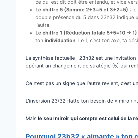
ce qui est dit doit être entendu, et vice versa
Le chiffre 5 (Somme 2+3=5 et 3+2=5) :
le
double présence du 5 dans 23h32 indique u
l’autre.
Le chiffre 1 (Réduction totale 5+5=10 → 1) 
ton
individuation
. Le 1, c’est ton axe, ta déc
La synthèse factuelle : 23h32 est une invitation à
opérant un changement de stratégie (5) qui renf
Ce n’est pas un signe que l’autre revient, c’est 
L’inversion 23/32 flatte ton besoin de « miroir ».
Mais
le seul miroir qui compte est celui de la réal
Pourquoi 23h32 « aimante » ton c