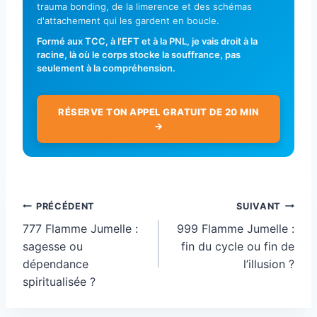
trauma bonding, de la limerence et des schémas
d'attachement qui les gardent en boucle.
Formé aux TCC, à l'EFT et à la PNL, je vais droit à la
racine, là où le corps stocke la souffrance, pas
seulement à la compréhension.
RÉSERVE TON APPEL GRATUIT DE 20 MIN
→
Navigation
PRÉCÉDENT
SUIVANT
de
777 Flamme Jumelle :
999 Flamme Jumelle :
l’article
sagesse ou
fin du cycle ou fin de
dépendance
l’illusion ?
spiritualisée ?