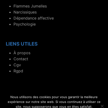
Flammes Jumelles
Narcissiques
Dépendance affective
Psychologie
LIENS UTILES
À propos
Contact
Cgv
Rgpd
Nous utilisons des cookies pour vous garantir la meilleure
© 2019- 2026 Blog dédié aux flammes jumelles et
expérience sur notre site web. Si vous continuez à utiliser ce
site, nous supposerons que vous en êtes satisfait.
relations toxiques.