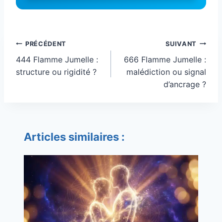
Navigation
PRÉCÉDENT
SUIVANT
de
444 Flamme Jumelle :
666 Flamme Jumelle :
l’article
structure ou rigidité ?
malédiction ou signal
d’ancrage ?
Articles similaires :