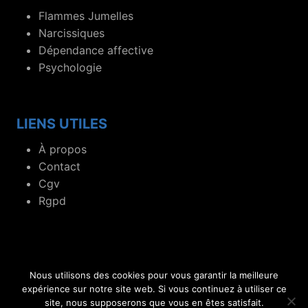
Flammes Jumelles
Narcissiques
Dépendance affective
Psychologie
LIENS UTILES
À propos
Contact
Cgv
Rgpd
Nous utilisons des cookies pour vous garantir la meilleure
© 2019- 2026 Blog dédié aux flammes jumelles et
expérience sur notre site web. Si vous continuez à utiliser ce
site, nous supposerons que vous en êtes satisfait.
relations toxiques.