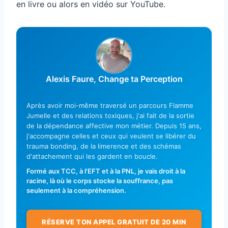
en livre ou alors en vidéo sur YouTube.
Alexis Faure, Change ta Perception
Après avoir moi-même traversé un parcours Flamme
Jumelle et des relations toxiques, j'ai fait de la sortie
de la dépendance affective mon métier. Depuis 15 ans,
j'accompagne celles et ceux qui veulent se libérer du
trauma bonding, de la limerence et des schémas
d'attachement qui les gardent en boucle.
Formé aux TCC, à l'EFT et à la PNL, je vais droit à la
racine, là où le corps stocke la souffrance, pas
seulement à la compréhension.
RÉSERVE TON APPEL GRATUIT DE 20 MIN