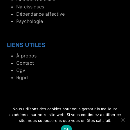
Narcissiques
Dépendance affective
Psychologie
LIENS UTILES
À propos
Contact
Cgv
Rgpd
Nous utilisons des cookies pour vous garantir la meilleure
© 2019- 2026 Blog dédié aux flammes jumelles et
expérience sur notre site web. Si vous continuez à utiliser ce
site, nous supposerons que vous en êtes satisfait.
relations toxiques.
Ok