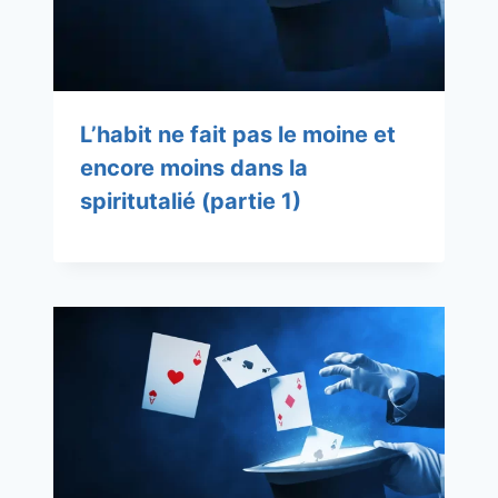
L’habit ne fait pas le moine et
encore moins dans la
spiritutalié (partie 1)