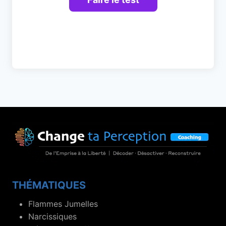
THÉMATIQUES
Flammes Jumelles
Narcissiques