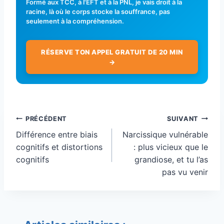
Formé aux TCC, à l'EFT et à la PNL, je vais droit à la
racine, là où le corps stocke la souffrance, pas
seulement à la compréhension.
RÉSERVE TON APPEL GRATUIT DE 20 MIN
→
Navigation
PRÉCÉDENT
SUIVANT
de
Différence entre biais
Narcissique vulnérable
l’article
cognitifs et distortions
: plus vicieux que le
cognitifs
grandiose, et tu l’as
pas vu venir