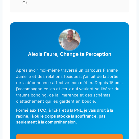
C).
Alexis Faure, Change ta Perception
Après avoir moi-même traversé un parcours Flamme
Jumelle et des relations toxiques, j'ai fait de la sortie
de la dépendance affective mon métier. Depuis 15 ans,
j'accompagne celles et ceux qui veulent se libérer du
trauma bonding, de la limerence et des schémas
d'attachement qui les gardent en boucle.
Formé aux TCC, à l'EFT et à la PNL, je vais droit à la
racine, là où le corps stocke la souffrance, pas
seulement à la compréhension.