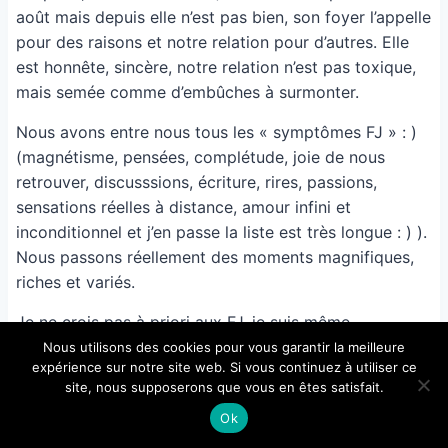
août mais depuis elle n’est pas bien, son foyer l’appelle
pour des raisons et notre relation pour d’autres. Elle
est honnête, sincère, notre relation n’est pas toxique,
mais semée comme d’embûches à surmonter.
Nous avons entre nous tous les « symptômes FJ » : )
(magnétisme, pensées, complétude, joie de nous
retrouver, discusssions, écriture, rires, passions,
sensations réelles à distance, amour infini et
inconditionnel et j’en passe la liste est très longue : ) ).
Nous passons réellement des moments magnifiques,
riches et variés.
Je ne crois pas à priori aux FJ, je suis même
sceptique, pourtant notre relation coche toutes les
Nous utilisons des cookies pour vous garantir la meilleure
expérience sur notre site web. Si vous continuez à utiliser ce
cases tout le temps quand je m’informe. Alors ça reste
site, nous supposerons que vous en êtes satisfait.
collé dans un coin quand même!
Ok
Ces jours-ci, elle m’a proposée pour vivre ses deux