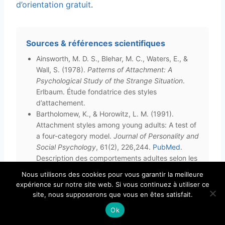
d’orientation gratuit
.
Sources & références scientifiques
Ainsworth, M. D. S., Blehar, M. C., Waters, E., &
Wall, S. (1978).
Patterns of Attachment: A
Psychological Study of the Strange Situation
.
Erlbaum. Étude fondatrice des styles
d’attachement.
Bartholomew, K., & Horowitz, L. M. (1991).
Attachment styles among young adults: A test of
a four-category model.
Journal of Personality and
Social Psychology
, 61(2), 226,244.
PubMed
.
Description des comportements adultes selon les
styles d’attachement.
Nous utilisons des cookies pour vous garantir la meilleure
Mikulincer, M., & Shaver, P. R. (2016).
Attachment
expérience sur notre site web. Si vous continuez à utiliser ce
in Adulthood: Structure, Dynamics, and Change
site, nous supposerons que vous en êtes satisfait.
(2nd ed.). Guilford Press. Référence sur les
Ok
comportements adultes en attachement évitant.
Mikulincer, M., Shaver, P. R., & Pereg, D. (2003).