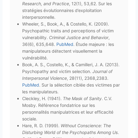
Research, and Practice
, 12(1), 53,62. Sur les
stratégies évolutionnaires d’exploitation
interpersonnelle.
Wheeler, S., Book, A., & Costello, K. (2009).
Psychopathic traits and perceptions of victim
vulnerability.
Criminal Justice and Behavior
,
36(6), 635,648.
PubMed
. Étude majeure : les
manipulateurs détectent visuellement la
vulnérabilité.
Book, A. S., Costello, K., & Camilleri, J. A. (2013).
Psychopathy and victim selection.
Journal of
Interpersonal Violence
, 28(11), 2368,2383.
PubMed
. Sur la sélection ciblée des victimes par
les manipulateurs.
Cleckley, H. (1941).
The Mask of Sanity
. C.V.
Mosby. Référence fondatrice sur les
personnalités manipulatrices et leur efficacité
sociale.
Hare, R. D. (1999).
Without Conscience: The
Disturbing World of the Psychopaths Among Us
.