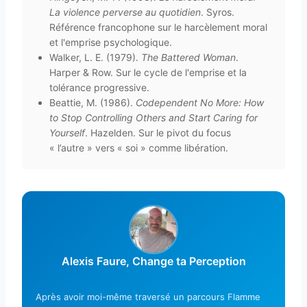
La violence perverse au quotidien
. Syros.
Référence francophone sur le harcèlement moral
et l'emprise psychologique.
Walker, L. E. (1979).
The Battered Woman
.
Harper & Row. Sur le cycle de l'emprise et la
tolérance progressive.
Beattie, M. (1986).
Codependent No More: How
to Stop Controlling Others and Start Caring for
Yourself
. Hazelden. Sur le pivot du focus
« l’autre » vers « soi » comme libération.
Alexis Faure, Change ta Perception
Après avoir moi-même traversé un parcours Flamme