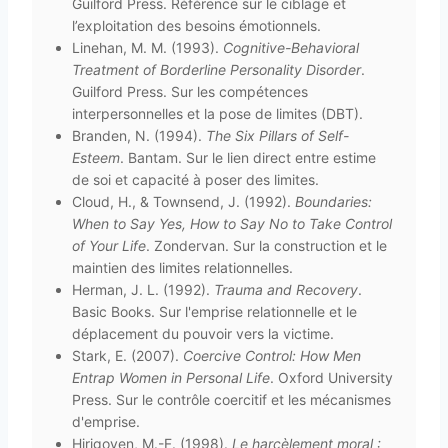
Guilford Press. Référence sur le ciblage et
l’exploitation des besoins émotionnels.
Linehan, M. M. (1993).
Cognitive-Behavioral
Treatment of Borderline Personality Disorder
.
Guilford Press. Sur les compétences
interpersonnelles et la pose de limites (DBT).
Branden, N. (1994).
The Six Pillars of Self-
Esteem
. Bantam. Sur le lien direct entre estime
de soi et capacité à poser des limites.
Cloud, H., & Townsend, J. (1992).
Boundaries:
When to Say Yes, How to Say No to Take Control
of Your Life
. Zondervan. Sur la construction et le
maintien des limites relationnelles.
Herman, J. L. (1992).
Trauma and Recovery
.
Basic Books. Sur l'emprise relationnelle et le
déplacement du pouvoir vers la victime.
Stark, E. (2007).
Coercive Control: How Men
Entrap Women in Personal Life
. Oxford University
Press. Sur le contrôle coercitif et les mécanismes
d'emprise.
Hirigoyen, M.-F. (1998).
Le harcèlement moral :