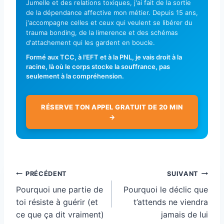
Jumelle et des relations toxiques, j'ai fait de la sortie
de la dépendance affective mon métier. Depuis 15 ans,
j'accompagne celles et ceux qui veulent se libérer du
trauma bonding, de la limerence et des schémas
d'attachement qui les gardent en boucle.
Formé aux TCC, à l'EFT et à la PNL, je vais droit à la
racine, là où le corps stocke la souffrance, pas
seulement à la compréhension.
RÉSERVE TON APPEL GRATUIT DE 20 MIN
→
Navigation
PRÉCÉDENT
SUIVANT
de
Pourquoi une partie de
Pourquoi le déclic que
l’article
toi résiste à guérir (et
t’attends ne viendra
ce que ça dit vraiment)
jamais de lui