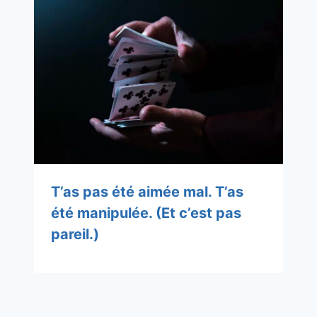
T’as pas été aimée mal. T’as
été manipulée. (Et c’est pas
pareil.)